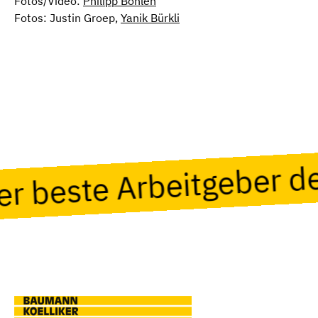
Fotos/Video:
Philipp Böhlen
Fotos: Justin Groep,
Yanik Bürkli
der beste Arbeitgeber 