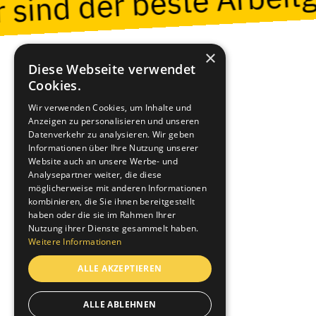
×
Diese Webseite verwendet
Cookies.
Wir verwenden Cookies, um Inhalte und
Anzeigen zu personalisieren und unseren
Datenverkehr zu analysieren. Wir geben
Informationen über Ihre Nutzung unserer
Website auch an unsere Werbe- und
Baumann Koelliker Management AG
Analysepartner weiter, die diese
Lagerstrasse 102, 8004 Zürich
möglicherweise mit anderen Informationen
+41 44 497 38 38
kombinieren, die Sie ihnen bereitgestellt
haben oder die sie im Rahmen Ihrer
Nutzung ihrer Dienste gesammelt haben.
Über uns
Weitere Informationen
Unsere Firmen
ALLE AKZEPTIEREN
Dienstleistungen
ALLE ABLEHNEN