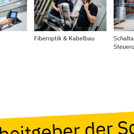
Fiberoptik & Kabelbau
Schalta
Steuer
rbeitgeber der 