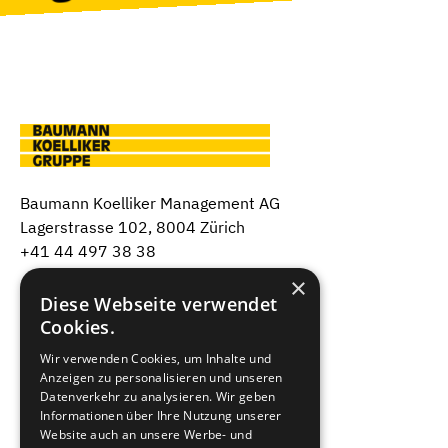
Baumann Koelliker Management AG
Lagerstrasse 102, 8004 Zürich
+41 44 497 38 38
×
Über uns
Diese Webseite verwendet
Cookies.
Unsere Firmen
Wir verwenden Cookies, um Inhalte und
Dienstleistungen
Anzeigen zu personalisieren und unseren
Datenverkehr zu analysieren. Wir geben
Informationen über Ihre Nutzung unserer
Jobs & Karriere
Website auch an unsere Werbe- und