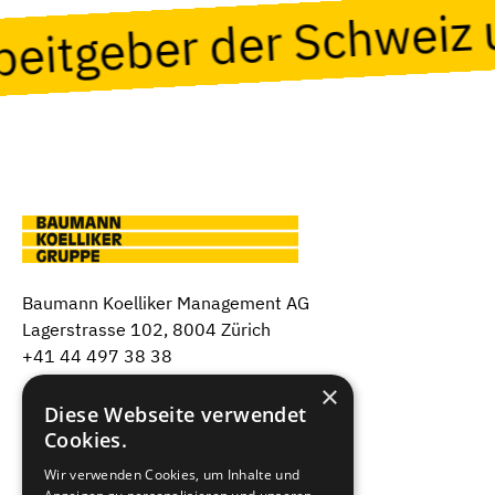
rbeitgeber der Schweiz
Baumann Koelliker Management AG
Lagerstrasse 102, 8004 Zürich
+41 44 497 38 38
×
Über uns
Diese Webseite verwendet
Cookies.
Unsere Firmen
Wir verwenden Cookies, um Inhalte und