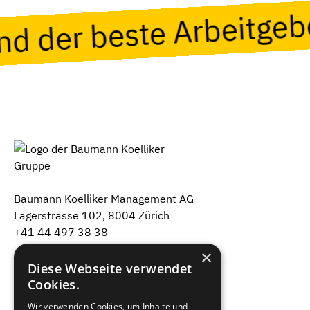
ind der beste Arbeitge
Baumann Koelliker Management AG
Lagerstrasse 102, 8004 Zürich
+41 44 497 38 38
×
Über uns
Diese Webseite verwendet
Cookies.
Unsere Firmen
Wir verwenden Cookies, um Inhalte und